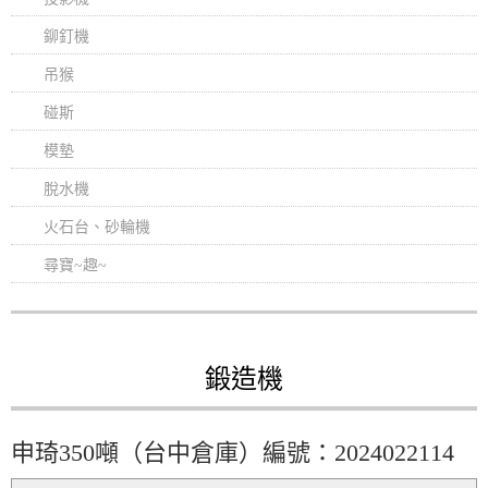
鉚釘機
吊猴
碰斯
模墊
脫水機
火石台、砂輪機
尋寶~趣~
鍛造機
申琦350噸（台中倉庫）編號：2024022114