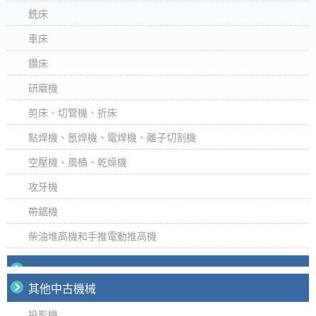
銑床
車床
鑽床
研磨機
剪床、切管機、折床
點焊機、氬焊機、電焊機、離子切割機
空壓機、風桶、乾燥機
攻牙機
帶鋸機
柴油堆高機和手推電動推高機
其他中古機械
投影機