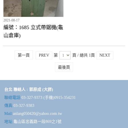
2021-08-17
編號：1685 立式帶鋸機(龜
山倉庫)
第一頁
PREV
第
頁
/ 總共 1頁
NEXT
最後頁
台北 聯絡人 : 郭原成 (大胖)
聯絡電話:
03-327-9373 (手機)0915-354231
傳真:
03-327-9383
Mail:
anlang050420@yahoo.com.tw
地址:
龜山區忠義路一段869之1號