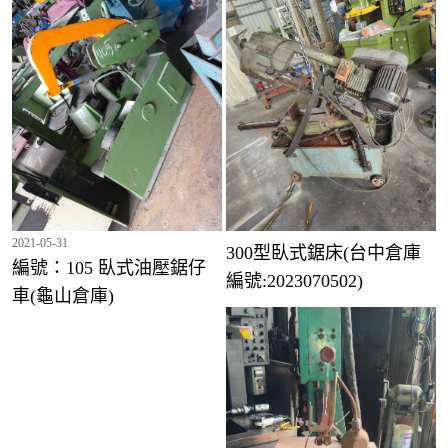
2021-05-31
300型臥式鋸床(台中倉庫
編號：105 臥式油壓鋸仔
編號:2023070502)
車(龜山倉庫)