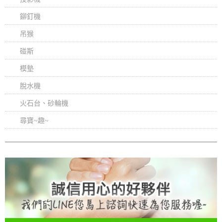
鉚釘機
吊猴
碰斯
模墊
脫水機
火石台、砂輪機
尋寶~趣~