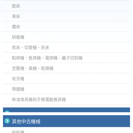
銑床
車床
鑽床
研磨機
剪床、切管機、折床
點焊機、氬焊機、電焊機、離子切割機
空壓機、風桶、乾燥機
攻牙機
帶鋸機
柴油堆高機和手推電動推高機
其他中古機械
投影機