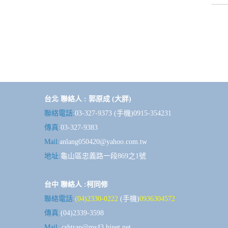
台北 聯絡人 : 郭原成 (大胖)
聯絡電話:
03-327-9373 (手機)0915-354231
傳真:
03-327-9383
Mail:
anlang050420@yahoo.com.tw
地址:
龜山區忠義路一段869之1號
台中 聯絡人 :柯同修
聯絡電話:
(04)2330-0222
(手機)
0936304572
傳真:
(04)2339-3598
Mail :
cshtrap@ms43.hinet.net