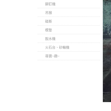
鉚釘機
吊猴
碰斯
模墊
脫水機
火石台、砂輪機
尋寶~趣~