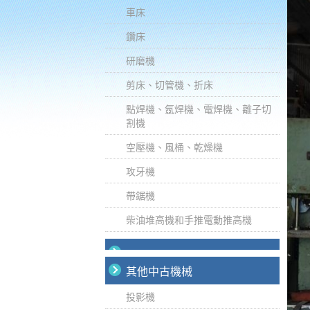
車床
鑽床
研磨機
剪床、切管機、折床
點焊機、氬焊機、電焊機、離子切
割機
空壓機、風桶、乾燥機
攻牙機
帶鋸機
柴油堆高機和手推電動推高機
其他中古機械
投影機