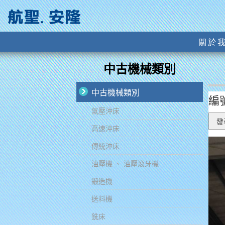
關於
中古機械類別
中古機械類別
編號
氣壓沖床
發表
高速沖床
傳統沖床
油壓機 、 油壓滾牙機
鍛造機
送料機
銑床