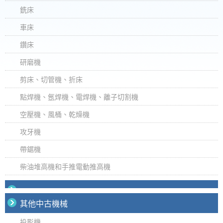
銑床
車床
鑽床
研磨機
剪床、切管機、折床
點焊機、氬焊機、電焊機、離子切割機
空壓機、風桶、乾燥機
攻牙機
帶鋸機
柴油堆高機和手推電動推高機
其他中古機械
投影機