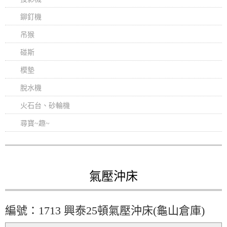
鉚釘機
吊猴
碰斯
模墊
脫水機
火石台、砂輪機
尋寶~趣~
氣壓沖床
編號：1713 興泰25頓氣壓沖床(龜山倉庫)