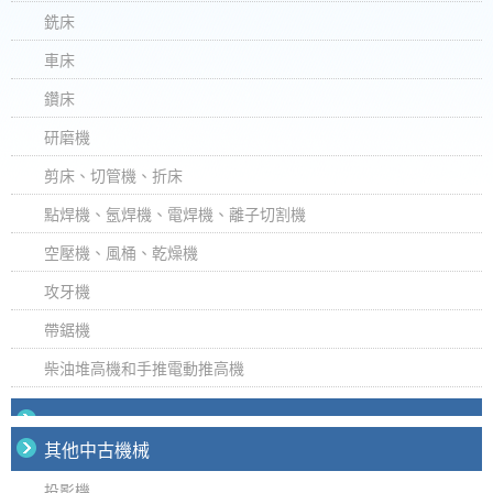
銑床
車床
鑽床
研磨機
剪床、切管機、折床
點焊機、氬焊機、電焊機、離子切割機
空壓機、風桶、乾燥機
攻牙機
帶鋸機
柴油堆高機和手推電動推高機
其他中古機械
投影機