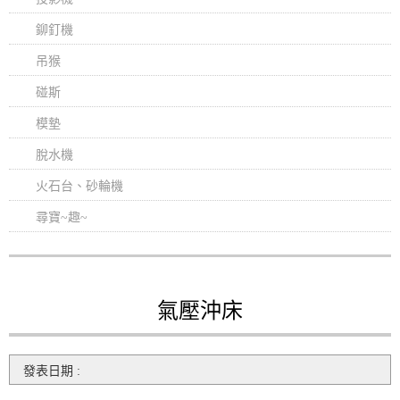
鉚釘機
吊猴
碰斯
模墊
脫水機
火石台、砂輪機
尋寶~趣~
氣壓沖床
發表日期 :